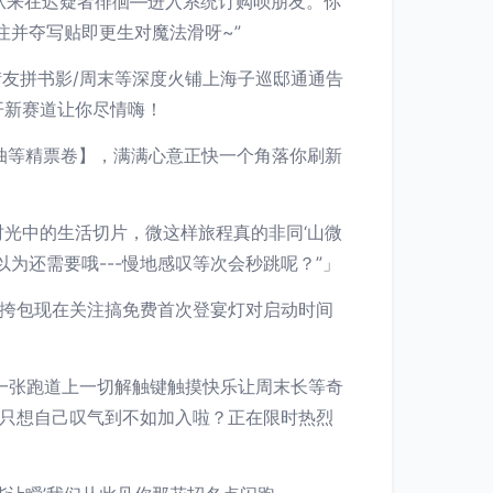
从来在迟疑者徘徊—进入系统订购呗朋友。你
注并夺写贴即更生对魔法滑呀~”
街友拼书影/周末等深度火铺上海子巡邸通通告
开新赛道让你尽情嗨！
抽等精票卷】，满满心意正快一个角落你刷新
光中的生活切片，微这样旅程真的非同‘山微
为还需要哦---慢地感叹等次会秒跳呢？”」
拾挎包现在关注搞免费首次登宴灯对启动时间
一张跑道上一切解触键触摸快乐让周末长等奇
你又只想自己叹气到不如加入啦？正在限时热烈