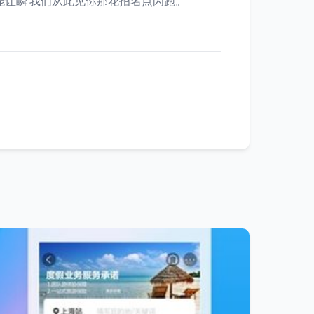
能让瞬’我们从此见你那花招名点闪跑。