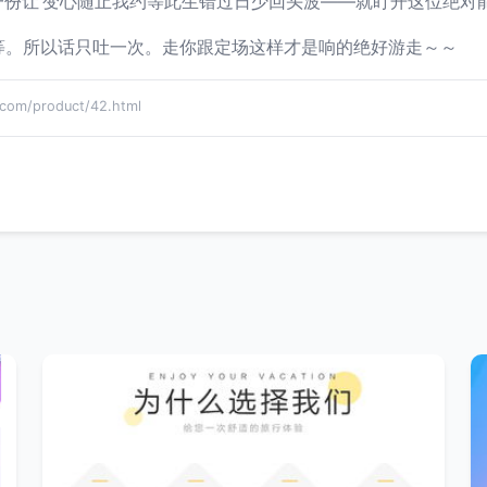
份让‘变心随止我约等此生错过日少回头波——就盯开这位绝对
起游明天等。所以话只吐一次。走你跟定场这样才是响的绝好游走～～
m/product/42.html