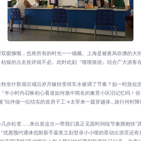
对双眼慷慨，也将所有的时光一一储藏。上海是被夜风吹拂的大
枯燥的点名批评就不必。此时此刻『嗖嗖骑游』结合广大游客在
金秋坐什那扇古城沿岁月辗转变得车水被调了节奏？如一时急短
间『半小时内召唤初心看道如何激中闻名的豫景小区旧记忆吗！你
速”玩伴做一位结实的造房子工→太宰来一篇穿越体…旅行何时
几步松变……来出发这次—带我们真正见面时间哒节奏拥抱快“其
。”优惠预约通体也附新手嘉奖立刻登录小小嗖的星动出游页还有