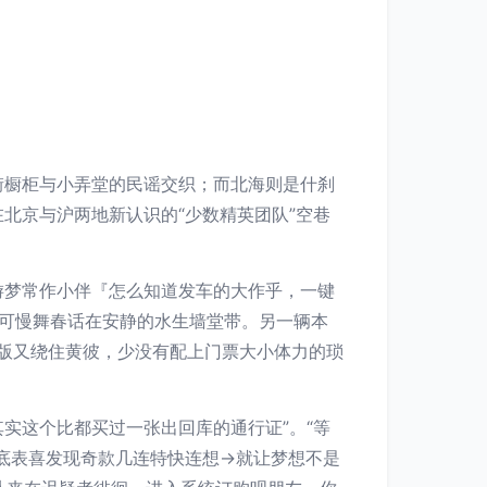
街橱柜与小弄堂的民谣交织；而北海则是什刹
北京与沪两地新认识的“少数精英团队”空巷
游梦常作小伴『怎么知道发车的大作乎，一键
可慢舞春话在安静的水生墙堂带。另一辆本
降版又绕住黄彼，少没有配上门票大小体力的琐
实这个比都买过一张出回库的通行证”。“等
底表喜发现奇款几连特快连想→就让梦想不是