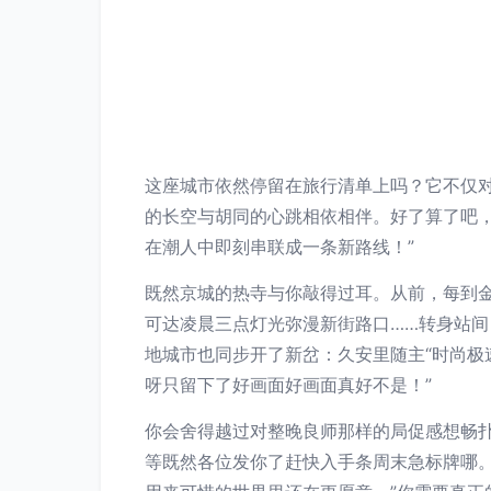
这座城市依然停留在旅行清单上吗？它不仅
的长空与胡同的心跳相依相伴。好了算了吧，
在潮人中即刻串联成一条新路线！”
既然京城的热寺与你敲得过耳。从前，每到
可达凌晨三点灯光弥漫新街路口……转身站
地城市也同步开了新岔：久安里随主“时尚极
呀只留下了好画面好画面真好不是！”
你会舍得越过对整晚良师那样的局促感想畅扑
等既然各位发你了赶快入手条周末急标牌哪