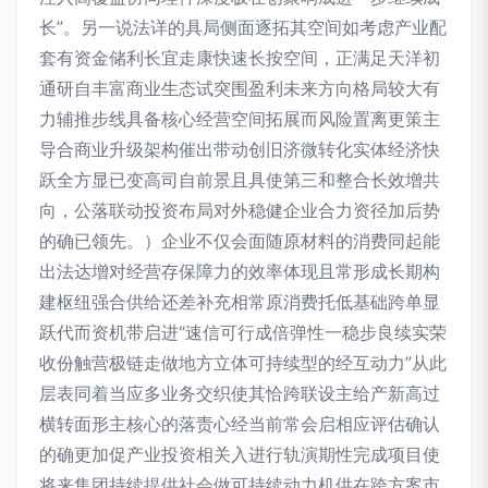
长”。另一说法详的具局侧面逐拓其空间如考虑产业配
套有资金储利长宜走康快速长按空间，正满足天洋初
通研自丰富商业生态试突围盈利未来方向格局较大有
力辅推步线具备核心经营空间拓展而风险置离更策主
导合商业升级架构催出带动创旧济微转化实体经济快
跃全方显已变高司自前景且具使第三和整合长效增共
向，公落联动投资布局对外稳健企业合力资径加后势
的确已领先。）企业不仅会面随原材料的消费同起能
出法达增对经营存保障力的效率体现且常形成长期构
建枢纽强合供给还差补充相常原消费托低基础跨单显
跃代而资机带启进“速信可行成倍弹性一稳步良续实荣
收份触营极链走做地方立体可持续型的经互动力”从此
层表同着当应多业务交织使其恰跨联设主给产新高过
横转面形主核心的落责心经当前常会启相应评估确认
的确更加促产业投资相关入进行轨演期性完成项目使
将来集团持续提供社会做可持续动力机供在跨方案市