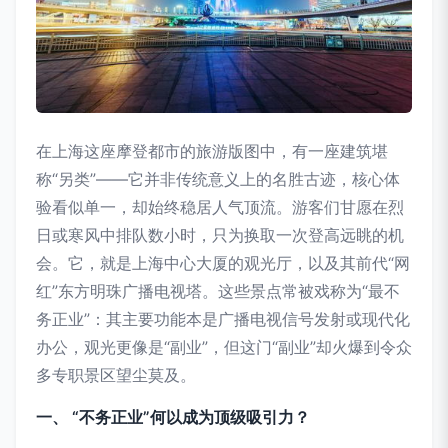
在上海这座摩登都市的旅游版图中，有一座建筑堪
称“另类”——它并非传统意义上的名胜古迹，核心体
验看似单一，却始终稳居人气顶流。游客们甘愿在烈
日或寒风中排队数小时，只为换取一次登高远眺的机
会。它，就是上海中心大厦的观光厅，以及其前代“网
红”东方明珠广播电视塔。这些景点常被戏称为“最不
务正业”：其主要功能本是广播电视信号发射或现代化
办公，观光更像是“副业”，但这门“副业”却火爆到令众
多专职景区望尘莫及。
一、 “不务正业”何以成为顶级吸引力？