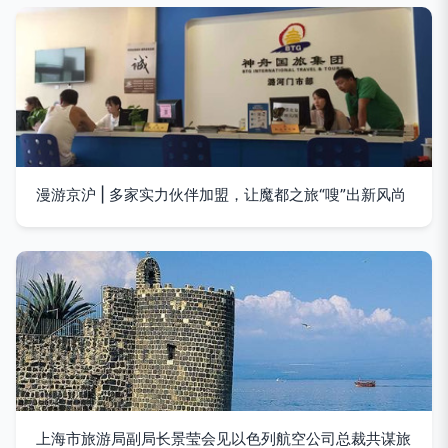
漫游京沪 | 多家实力伙伴加盟，让魔都之旅“嗖”出新风尚
上海市旅游局副局长景莹会见以色列航空公司总裁共谋旅