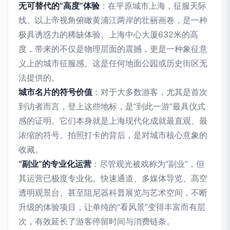
无可替代的“高度”体验
：在平原城市上海，征服天际
线、以上帝视角俯瞰黄浦江两岸的壮丽画卷，是一种
极具诱惑力的稀缺体验。上海中心大厦632米的高
度，带来的不仅是物理层面的震撼，更是一种象征意
义上的城市征服感。这是任何地面公园或历史街区无
法提供的。
城市名片的符号价值
：对于大多数游客，尤其是首次
到访者而言，登上这些地标，是“到此一游”最具仪式
感的证明。它们本身就是上海现代化成就最直观、最
浓缩的符号。拍照打卡的背后，是对城市核心意象的
收藏。
“副业”的专业化运营
：尽管观光被戏称为“副业”，但
其运营已极度专业化。快速通道、多媒体导览、高空
透明观景台、甚至阻尼器科普展览与艺术空间，不断
升级的体验项目，让单纯的“看风景”变得丰富而有层
次，有效延长了游客停留时间与消费链条。